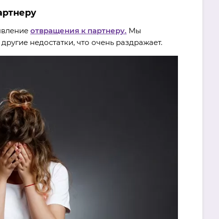
артнеру
оявление
отвращения к партнеру.
Мы
 другие недостатки, что очень раздражает.