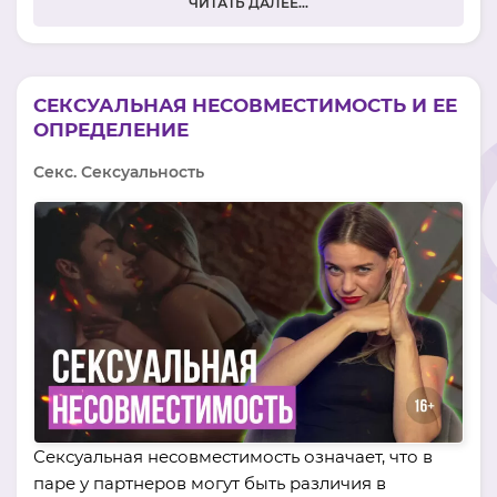
ЧИТАТЬ ДАЛЕЕ…
СЕКСУАЛЬНАЯ НЕСОВМЕСТИМОСТЬ И ЕЕ
ОПРЕДЕЛЕНИЕ
Секс. Сексуальность
Сексуальная несовместимость означает, что в
паре у партнеров могут быть различия в