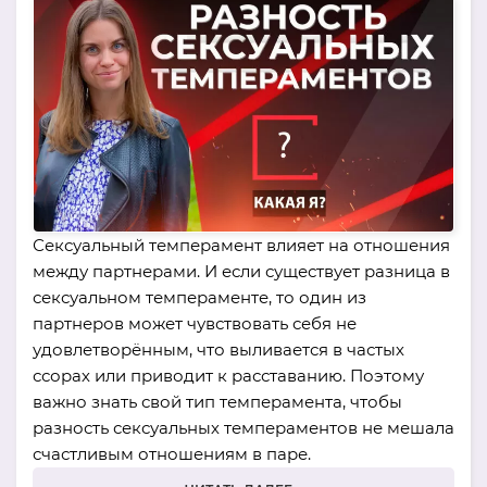
Сексуальный темперамент влияет на отношения
между партнерами. И если существует разница в
сексуальном темпераменте, то один из
партнеров может чувствовать себя не
удовлетворённым, что выливается в частых
ссорах или приводит к расставанию. Поэтому
важно знать свой тип темперамента, чтобы
разность сексуальных темпераментов не мешала
счастливым отношениям в паре.