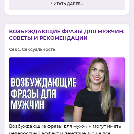
ЧИТАТЬ ДАЛЕЕ…
ВОЗБУЖДАЮЩИЕ ФРАЗЫ ДЛЯ МУЖЧИН:
СОВЕТЫ И РЕКОМЕНДАЦИИ
Секс. Сексуальность
Возбуждающие фразы для мужчин могут иметь
невероятный эффект и действие. Но не все