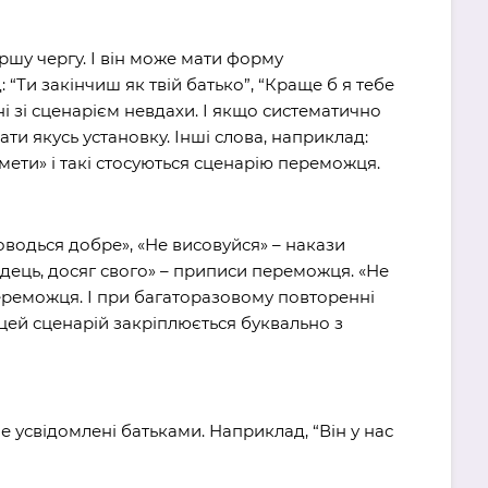
ршу чергу. І він може мати форму
“Ти закінчиш як твій батько”, “Краще б я тебе
ані зі сценарієм невдахи. І якщо систематично
и якусь установку. Інші слова, наприклад:
мети» і такі стосуються сценарію переможця.
оводься добре», «Не висовуйся» – накази
одець, досяг свого» – приписи переможця. «Не
ереможця. І при багаторазовому повторенні
цей сценарій закріплюється буквально з
не усвідомлені батьками. Наприклад, “Він у нас