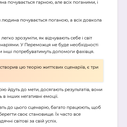
а почувається гарною, але всіх поганими, і
 людина почувається поганою, а всіх довкола
егко зрозуміти, як відчувають себе і світ
енаріями. У Переможця не буде необхідності
ри інші потребуватимуть допомоги фахівця.
 створив цю теорію життєвих сценаріїв, є три
ю йдуть до мети, досягають результатів, вони
 в інших негативні емоції.
ть до цього сценарію, багато працюють, щоб
зберегти своє становище. Їх часто все
чні світові за свій успіх.