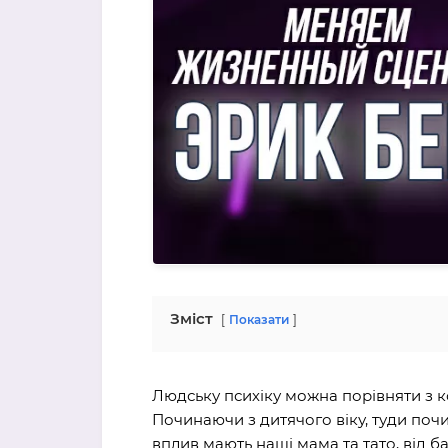
Зміст
Показати
Людську психіку можна порівняти з ко
Починаючи з дитячого віку, туди поч
вплив мають наші мама та тато, від б