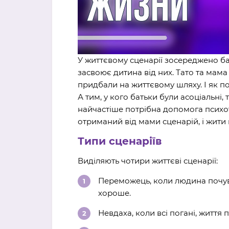
У життєвому сценарії зосереджено бать
засвоює дитина від них. Тато та мама
придбали на життєвому шляху. І як пок
А тим, у кого батьки були асоціальні,
найчастіше потрібна допомога психот
отриманий від мами сценарій, і жити 
Типи сценаріїв
Виділяють чотири життєві сценарії:
Переможець, коли людина почуває
хороше.
Невдаха, коли всі погані, життя