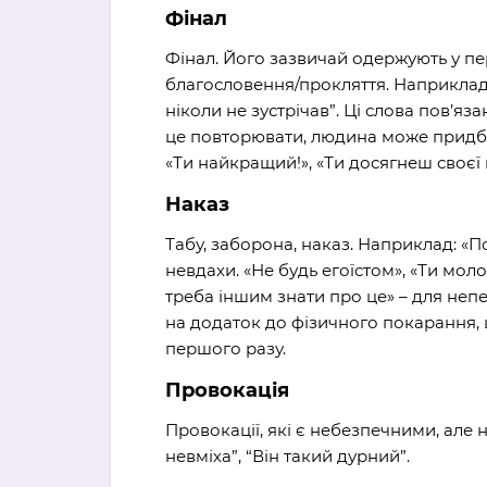
Фінал
Фінал. Його зазвичай одержують у пе
благословення/прокляття. Наприклад: 
ніколи не зустрічав”. Ці слова пов’яз
це повторювати, людина може придбат
«Ти найкращий!», «Ти досягнеш своєї 
Наказ
Табу, заборона, наказ. Наприклад: «П
невдахи. «Не будь егоїстом», «Ти мол
треба іншим знати про це» – для неп
на додаток до фізичного покарання, 
першого разу.
Провокація
Провокації, які є небезпечними, але 
невміха”, “Він такий дурний”.