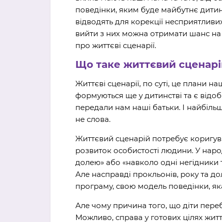
поведінки, яким буде майбутнє дитин
відводять для корекції несприятливи
вийти з них можна отримати шанс на
про життєві сценарії.
Що таке життєвий сценарі
Життєві сценарії, по суті, це плани н
формуються ще у дитинстві та є відоб
передали нам наші батьки. І найбіль
не слова.
Життєвий сценарій потребує коригув
розвиток особистості людини. У нар
долею» або «навколо одні негідники т
Але насправді прокльонів, року та до
програму, свою модель поведінки, яка
Але чому причина того, що діти переб
Можливо, справа у готових цілях житт