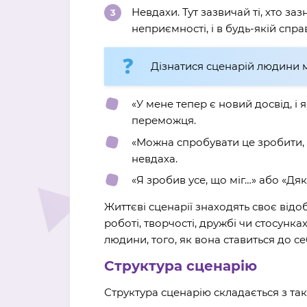
Невдахи. Тут зазвичай ті, хто за
неприємності, і в будь-якій спра
Дізнатися сценарій людини м
«У мене тепер є новий досвід, і 
переможця.
«Можна спробувати це зробити, 
невдаха.
«Я зробив усе, що міг…» або «Дя
Життєві сценарії знаходять своє відо
роботі, творчості, дружбі чи стосунках
людини, того, як вона ставиться до себе
Структура сценарію
Структура сценарію складається з так