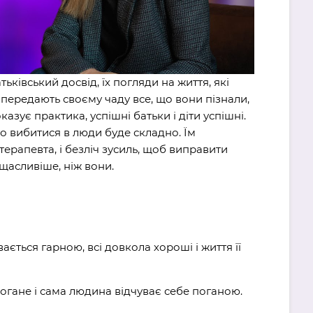
ківський досвід, їх погляди на життя, які
 передають своєму чаду все, що вони пізнали,
азує практика, успішні батьки і діти успішні.
 то вибитися в люди буде складно. Їм
ерапевта, і безліч зусиль, щоб виправити
щасливіше, ніж вони.
ться гарною, всі довкола хороші і життя її
 погане і сама людина відчуває себе поганою.