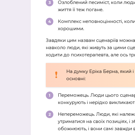
Озлоблений песиміст, коли людин
життя її теж погане.
Комплекс неповноцінності, коли
хорошими.
Завдяки цим назвам сценаріїв можна л
навколо люди, які живуть за цими сц
ходити до психотерапевта, але ось т
На думку Еріка Берна, який і
основні:
Переможець. Люди цього сценарі
конкурують і нерідко викликають
Непереможець. Люди, які належа
утриматися на своїх позиціях, і 
обожнюють, і вони самі завжди вдя