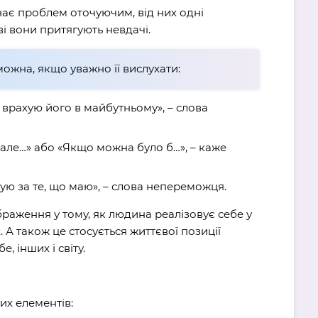
знає проблем оточуючим, від них одні
ві вони притягують невдачі.
ожна, якщо уважно її вислухати:
я врахую його в майбутньому», – слова
але…» або «Якщо можна було б…», – каже
кую за те, що маю», – слова непереможця.
браження у тому, як людина реалізовує себе у
. А також це стосується життєвої позиції
, інших і світу.
их елементів: