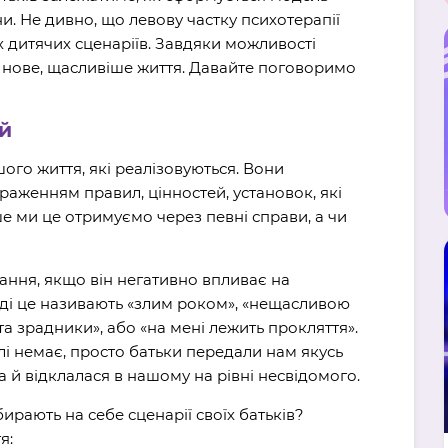
и. Не дивно, що левову частку психотерапії
х дитячих сценаріїв. Завдяки можливості
 нове, щасливіше життя. Давайте поговоримо
й
ашого життя, які реалізовуються. Вони
раженням правил, цінностей, установок, які
ше ми це отримуємо через певні справи, а чи
ання, якщо він негативно впливає на
оді це називають «злим роком», «нещасливою
а зрадники», або «на мені лежить прокляття».
лі немає, просто батьки передали нам якусь
 й відклалася в нашому на рівні несвідомого.
ирають на себе сценарії своїх батьків?
я: