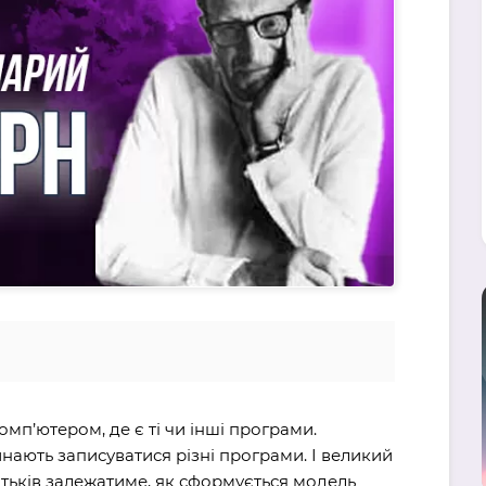
мп’ютером, де є ті чи інші програми.
инають записуватися різні програми. І великий
атьків залежатиме, як сформується модель