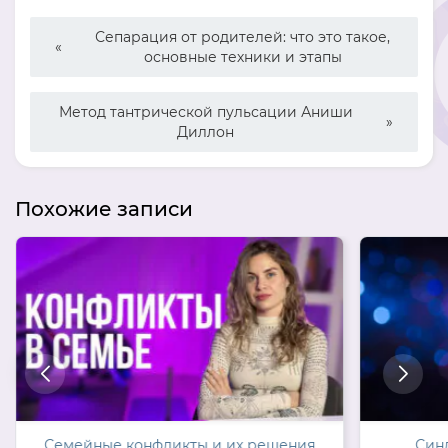
Сепарация от родителей: что это такое,
основные техники и этапы
Метод тантрической пульсации Аниши
Диллон
Похожие записи
Семейные конфликты и их решения
Син