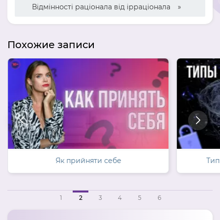
Відмінності раціонала від ірраціонала
Похожие записи
Як прийняти себе
Тип
1
2
3
4
5
6