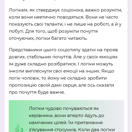
Логікам, як стверджує соціоніка, важко розуміти,
коли вони неетично поводяться. Вони не часто
показують свої таланти, і не лише на роботі, а й у
побуті. Для того, щоб розуміти почуття
оточуючих, логіки багато читають.
Представники цього соціотипу здатні на прояв
довгих, стабільних почуттів. Але у своїх емоціях
їм дуже складно розібратися. І логіки можуть
інколи виплеснути свої емоції на інших. Якщо
логік чоловік, то йому не складно зробити
пропозицію своїй дамі серця, але ось сказати
про почуття буде важче.
Логіки чудово почуваються як
керівники, вони вперто йдуть до
намічених цілей. Їм притаманне
з’ясування стосунків. Коли два логіки