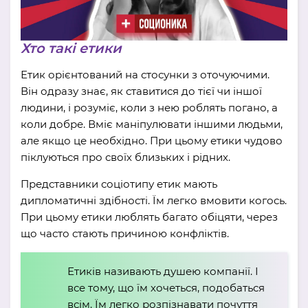
Хто такі етики
Етик орієнтований на стосунки з оточуючими.
Він одразу знає, як ставитися до тієї чи іншої
людини, і розуміє, коли з нею роблять погано, а
коли добре. Вміє маніпулювати іншими людьми,
але якщо це необхідно. При цьому етики чудово
піклуються про своїх близьких і рідних.
Представники соціотипу етик мають
дипломатичні здібності. Їм легко вмовити когось.
При цьому етики люблять багато обіцяти, через
що часто стають причиною конфліктів.
Етиків називають душею компанії. І
все тому, що їм хочеться, подобаться
всім. Їм легко розпізнавати почуття