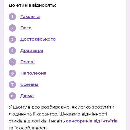
До етиків відносять:
Гамлета
Гюго
Достоєвського
Драйзера
Гекслі
Наполеона
Єсеніна
Дюма
.
У цьому відео розбираємо, як легко зрозуміти
людину та її характер. Шукаємо відмінності
етиків від логіків, і навіть
сенсориків від інтуїтів
,
та їх особливості.