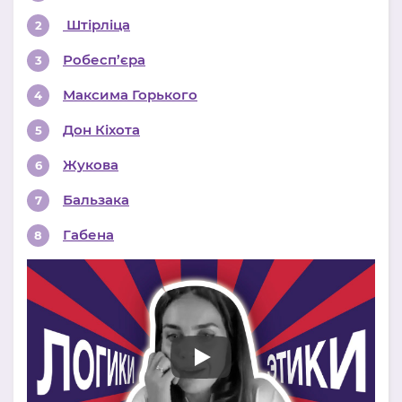
Штірліца
Робесп’єра
Максима Горького
Дон Кіхота
Жукова
Бальзака
Габена