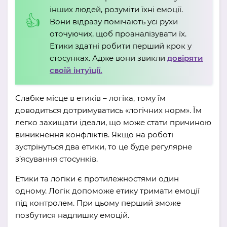
інших людей, розуміти їхні емоції.
Вони відразу помічають усі рухи
оточуючих, щоб проаналізувати їх.
Етики здатні робити перший крок у
стосунках. Адже вони звикли
довіряти
своїй інтуїції.
Слабке місце в етиків – логіка, тому їм
доводиться дотримуватись «логічних норм». Їм
легко захищати ідеали, що може стати причиною
виникнення конфліктів. Якщо на роботі
зустрінуться два етики, то це буде регулярне
з’ясування стосунків.
Етики та логіки є протилежностями один
одному. Логік допоможе етику тримати емоції
під контролем. При цьому перший зможе
позбутися надлишку емоцій.