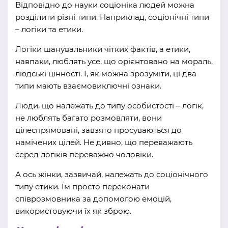
Відповідно до науки соціоніка людей можна
розділити різні типи. Наприклад, соціонічні типи
– логіки та етики.
Логіки шанувальники чітких фактів, а етики,
навпаки, люблять усе, що орієнтовано на мораль,
людські цінності. І, як можна зрозуміти, ці два
типи мають взаємовиключні ознаки.
Люди, що належать до типу особистості – логік,
не люблять багато розмовляти, вони
цілеспрямовані, завзято просуваються до
намічених цілей. Не дивно, що переважають
серед логіків переважно чоловіки.
А ось жінки, зазвичай, належать до соціонічного
типу етики. Їм просто переконати
співрозмовника за допомогою емоцій,
використовуючи їх як зброю.