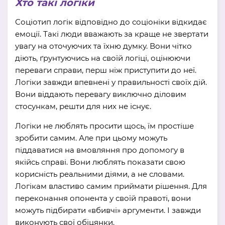
Хто такі логіки
Соціотип логік відповідно до соціоніки відкидає
емоції. Такі люди вважають за краще не звертати
увагу на оточуючих та їхню думку. Вони чітко
діють, ґрунтуючись на своїй логіці, оцінюючи
переваги справи, перш ніж приступити до неї.
Логіки завжди впевнені у правильності своїх дій.
Вони віддають перевагу виключно діловим
стосункам, решти для них не існує.
Логіки не люблять просити щось, їм простіше
зробити самим. Але при цьому можуть
піддаватися на вмовляння про допомогу в
якійсь справі. Вони люблять показати свою
корисність реальними діями, а не словами.
Логікам властиво самим приймати рішення. Для
переконання опонента у своїй правоті, вони
можуть підбирати «вбивчі» аргументи. І завжди
виконують свої обіцянки.