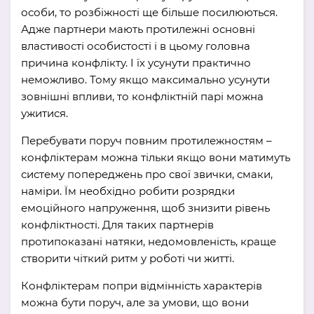
особи, то розбіжності ще більше посилюються.
Адже партнери мають протилежні основні
властивості особистості і в цьому головна
причина конфлікту. І їх усунути практично
неможливо. Тому якщо максимально усунути
зовнішні впливи, то конфліктній парі можна
ужитися.
Перебувати поруч повним протилежностям –
конфліктерам можна тільки якщо вони матимуть
систему попереджень про свої звички, смаки,
наміри. Їм необхідно робити розрядки
емоційного напруження, щоб знизити рівень
конфліктності. Для таких партнерів
протипоказані натяки, недомовленість, краще
створити чіткий ритм у роботі чи житті.
Конфліктерам попри відмінність характерів
можна бути поруч, але за умови, що вони