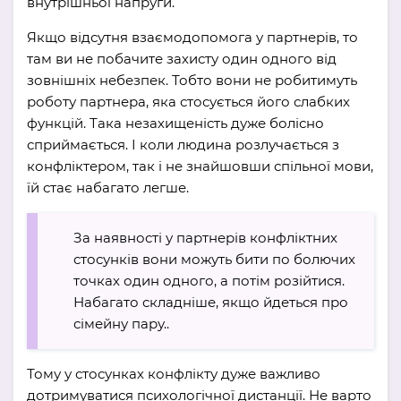
внутрішньої напруги.
Якщо відсутня взаємодопомога у партнерів, то
там ви не побачите захисту один одного від
зовнішніх небезпек. Тобто вони не робитимуть
роботу партнера, яка стосується його слабких
функцій. Така незахищеність дуже болісно
сприймається. І коли людина розлучається з
конфліктером, так і не знайшовши спільної мови,
їй стає набагато легше.
За наявності у партнерів конфліктних
стосунків вони можуть бити по болючих
точках один одного, а потім розійтися.
Набагато складніше, якщо йдеться про
сімейну пару..
Тому у стосунках конфлікту дуже важливо
дотримуватися психологічної дистанції. Не варто