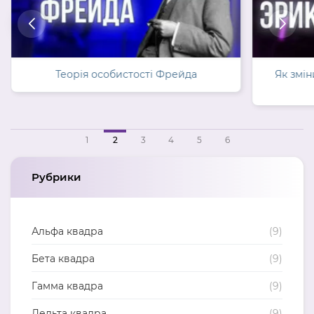
Теорія особистості Фрейда
Як змін
1
2
3
4
5
6
Рубрики
Альфа квадра
(9)
Бета квадра
(9)
Гамма квадра
(9)
Дельта квадра
(9)