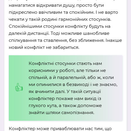
намагатися відкривати душу, просто бути
підкреслено ввічливим та спокійним. І не варто
чекати у такій родині гармонійних стосунків.
Спокійнішими стосунки конфлікту будуть на
далекій дистанції. Тоді можливе шанобливе
спілкування та ставлення, без зближення. Інакше
новий конфлікт не забариться.
Конфліктні стосунки стають нам
корисними у роботі, але тільки не
спільній, а й паралельній, або ж, коли
ми опинилися в безвиході і не знаємо,
як вчинити далі. У такій ситуації
конфліктер покаже нам вихід із
глухого кута, а також допоможе
знайти шляхи самопізнання.
Конфліктер може приваблювати нас тим, що