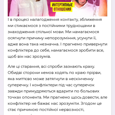
І в процесі налагодження контакту, зближення
ми стикаємося з постійними труднощами в
знаходження спільної мови. Ми намагаємося
осягнути причину непорозуміння, усунути її,
адже вона така незначна. І прагнемо привернути
конфліктера до себе, намагаємося зробити все,
щоб він нас зрозумів.
Але ці старання, всі спроби зазнають краху.
Обидві сторони немов ходять по краю прірви,
яка миттєво може затягнути в нескінченну
суперечку. І конфліктери під час суперечок
завжди примудряються вдарити по больових
точках опонента. Ми прагнемо щось довести, але
конфліктер не бажає нас зрозуміти. Згодом це
стає причиною постійної нервозності,