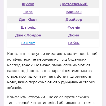
Жуков
Достоєвський
Гюго
Бальзак
Дон Кіхот
Драйзер
Штірліц
Єсенін
Джек Лондон
Дюма
Гамлет
Габен
Конфліктні стосунки вимагають статичності, щоб
конфліктери не нервувалися від будь-яких
несподіванок. Новизна, зміни сприймаються
важко, тоді конфліктна пара чіплятиметься за
старе, протидіючи змінам. Вони підтримають
нове, якщо переконаються у руйнуванні старих
зв’язків.
Конфліктні стосунки – це союз протилежних
типів людей, чи антиподів. І зближення з-поміж